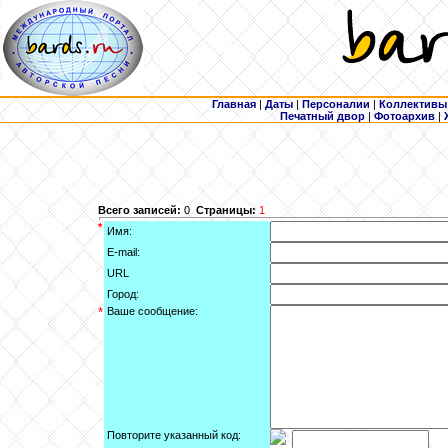
Главная
|
Даты
|
Персоналии
|
Коллективы
Печатный двор
|
Фотоархив
|
Всего записей:
0
Страницы:
1
*
Имя:
E-mail:
URL
Город:
*
Ваше сообщение:
Повторите указанный код: