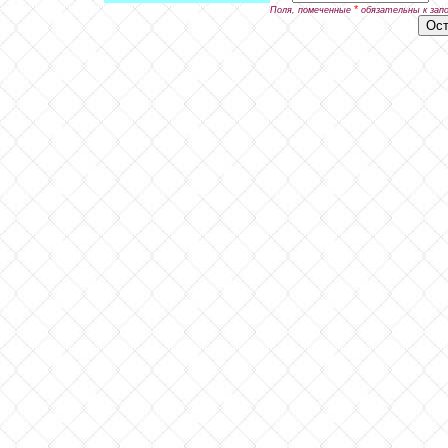
*
Поля, помеченные
обязательны к зап