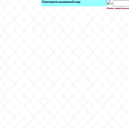
Повторите указанный код:
Поля, помеченны