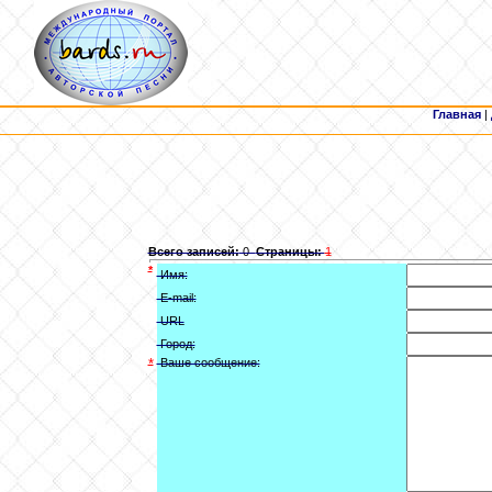
Главная
|
Всего записей:
0
Страницы:
1
*
Имя:
E-mail:
URL
Город:
*
Ваше сообщение: