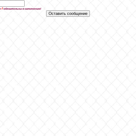
*
е
обязательны к заполнению!