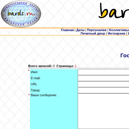
Главная
|
Даты
|
Персоналии
|
Коллективы
Печатный двор
|
Фотоархив
|
Го
Всего записей:
0
Страницы:
1
*
Имя:
E-mail:
URL
Город:
*
Ваше сообщение: