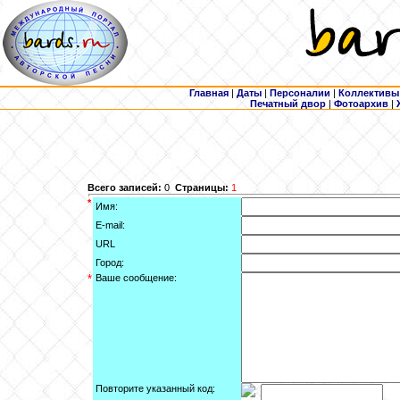
Главная
|
Даты
|
Персоналии
|
Коллективы
Печатный двор
|
Фотоархив
|
Всего записей:
0
Страницы:
1
*
Имя:
E-mail:
URL
Город:
*
Ваше сообщение:
Повторите указанный код: