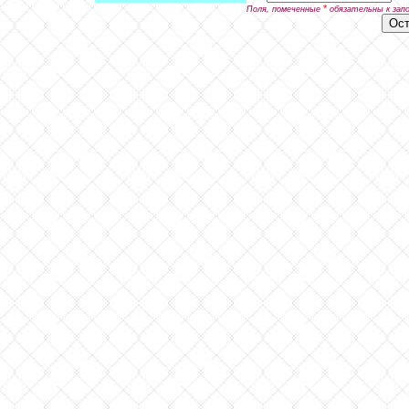
*
Поля, помеченные
обязательны к зап