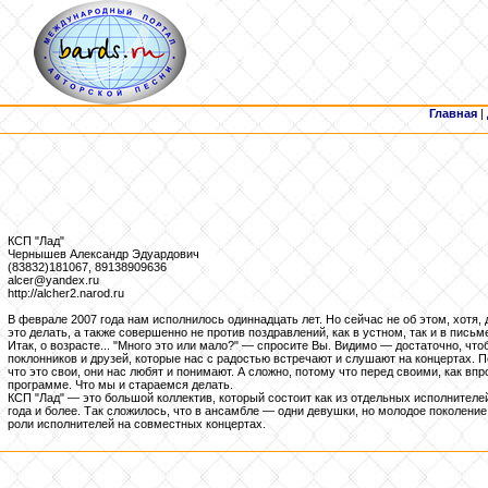
Главная
|
КСП "Лад"
Чернышев Александр Эдуардович
(83832)181067, 89138909636
alcer@yandex.ru
http://alcher2.narod.ru
В феврале 2007 года нам исполнилось одиннадцать лет. Но сейчас не об этом, хотя
это делать, а также совершенно не против поздравлений, как в устном, так и в письм
Итак, о возрасте... "Много это или мало?" — спросите Вы. Видимо — достаточно, что
поклонников и друзей, которые нас с радостью встречают и слушают на концертах. П
что это свои, они нас любят и понимают. А сложно, потому что перед своими, как вп
программе. Что мы и стараемся делать.
КСП "Лад" — это большой коллектив, который состоит как из отдельных исполнителей
года и более. Так сложилось, что в ансамбле — одни девушки, но молодое поколени
роли исполнителей на совместных концертах.