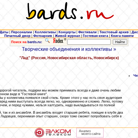
Даты
|
Персоналии
|
Коллективы
|
Концерты
|
Фестивали
|
Текстовый архив
|
Дис
Печатный двор
|
Фотоархив
|
Живой журнал
|
Гостевая книга
|
Книга памяти
Поиск на
bards.ru:
Творческие объединения и коллективы »
"Лад" (Россия, Новосибирская область, Новосибирск)
Че
, дорогой читатель, подарки мы можем принимать всегда и даже очень любим
енном виде в "Гостевой книге".
бы у коллектива появился свой стиль. Кроме этого у нас есть своя аудитория
еред ними выступать всегда легко, но, одновременно и сложно. Легко, потому
рочем, и перед чужими, нельзя халтурить, надо выкладываться по полной
, так и из ансамбля. В ансамбль входят старшие ребята, поющие в клубе два
е Ладовцев, перенимая опыт старших, скоро тоже сможет попробовать себя в