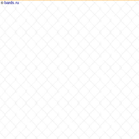
bards.ru
©