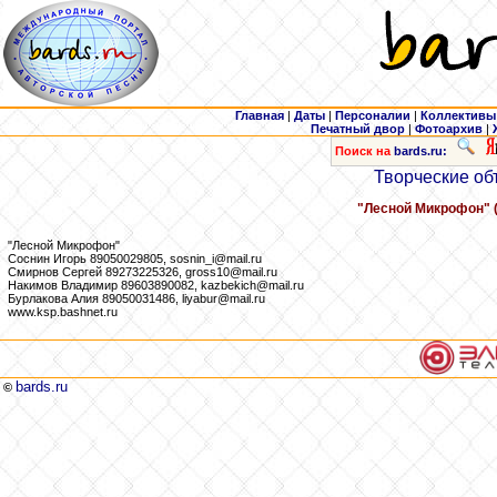
Главная
|
Даты
|
Персоналии
|
Коллективы
Печатный двор
|
Фотоархив
|
Поиск на
bards.ru:
Творческие об
"Лесной Микрофон" (
"Лесной Микрофон"
Соснин Игорь 89050029805, sosnin_i@mail.ru
Смирнов Сергей 89273225326, gross10@mail.ru
Накимов Владимир 89603890082, kazbekich@mail.ru
Бурлакова Алия 89050031486, liyabur@mail.ru
www.ksp.bashnet.ru
bards.ru
©