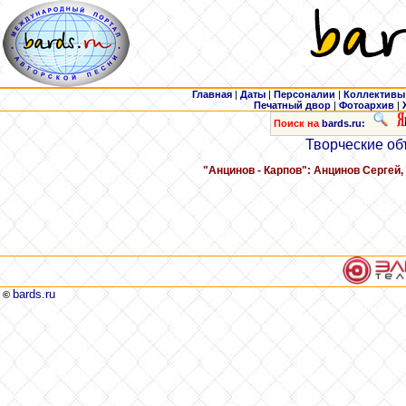
Главная
|
Даты
|
Персоналии
|
Коллективы
Печатный двор
|
Фотоархив
|
Поиск на
bards.ru:
Творческие об
"Анцинов - Карпов": Анцинов Сергей
bards.ru
©