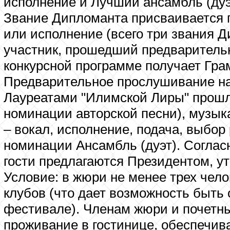
исполнение и Лучший ансамбль (дуэт
Звание Дипломанта присваивается 
или исполнение (всего три звания 
участник, прошедший предваритель
конкурсной программе получает Гра
Предварительное прослушивание на
Лауреатами "Илимской Лиры" прошлы
номинации авторской песни), музык
– вокал, исполнение, подача, выбор
номинации Ансамбль (дуэт). Соглас
гости предлагаются Президентом, у
Условие: в жюри не менее трех чело
клубов (что дает возможность быть
фестивале). Членам жюри и почетны
проживание в гостинице, обеспечив