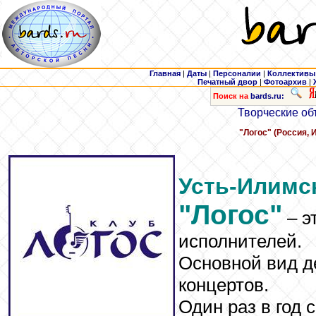
Главная
|
Даты
|
Персоналии
|
Коллективы
Печатный двор
|
Фотоархив
|
Поиск на
bards.ru:
Творческие об
"Логос" (Россия, 
Усть-Илимс
"Логос"
– э
исполнителей.
Основной вид д
концертов.
Один раз в год 