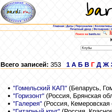
Главная
|
Даты
|
Персоналии
|
Коллективы
Печатный двор
|
Фотоархив
|
Поиск на
bards.ru:
Всего записей:
353
1
А
Б
В
Г
Д
Ж
"Гомельский КАП"
(Беларусь, Го
"Горизонт"
(Россия, Брянская обл
"Галерея"
(Россия, Кемеровская 
"Гитарный круг"
(Россия, Красноя