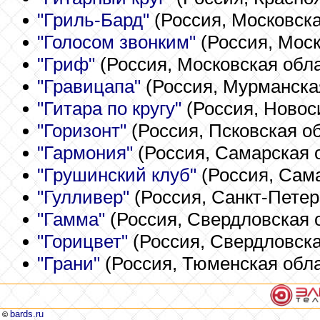
"Гриль-Бард"
(Россия, Московска
"Голосом звонким"
(Россия, Моск
"Гриф"
(Россия, Московская обла
"Гравицапа"
(Россия, Мурманска
"Гитара по кругу"
(Россия, Новос
"Горизонт"
(Россия, Псковская об
"Гармония"
(Россия, Самарская о
"Грушинский клуб"
(Россия, Сама
"Гулливер"
(Россия, Санкт-Петер
"Гамма"
(Россия, Свердловская 
"Горицвет"
(Россия, Свердловска
"Грани"
(Россия, Тюменская обла
bards.ru
©