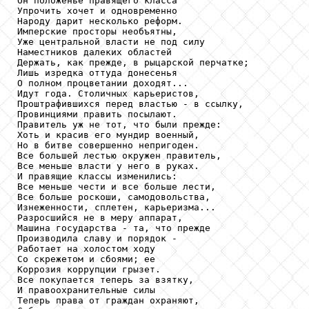
Он положенье правящего класса

Упрочить хочет и одновременно

Народу дарит несколько реформ.

Имперские просторы необъятны,

Уже центральной власти не под силу

Наместников далеких областей

Держать, как прежде, в рыцарской перчатке;

Лишь изредка оттуда донесенья

О полном процветании доходят...

Идут года. Столичных карьеристов,

Проштрафившихся перед властью - в ссылку,

Провинциями править посылают.

Правитель уж не тот, что были прежде:

Хоть и красив его мундир военный,

Но в битве совершенно непригоден.

Все большей лестью окружен правитель,

Все меньше власти у него в руках.

И правящие классы изменились:

Все меньше чести и все больше лести,

Все больше роскоши, самодовольства,

Изнеженности, сплетен, карьеризма...

Разросшийся не в меру аппарат,

Машина государства - та, что прежде

Производила славу и порядок -

Работает на холостом ходу

Со скрежетом и сбоями; ее

Коррозия коррупции грызет.

Все покупается теперь за взятку,

И правоохранительные силы

Теперь права от граждан охраняют,
