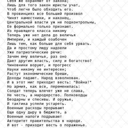
Себя же охраняют от закона;

Лишь для того закон юристы учат,

Чтоб легче было обходить его.

В провинциях все больший произвол

Чинят наместники, и наконец,

Центральной власти уж не подконтрольны,

Ее формально только признают.

Из правящего класса никому

Теперь уже нет дела до величья

Империи, и каждый озабочен

Лишь тем, как больше для себя урвать.

Да и простому люду надоели

Уже патриотические речи:

Зачем ему величье, раз оно

Дает другим власть, силу и богатство?

Чиновники воруют, и прогресс

Науки никому не интересен;

Растут экономические бреши,

Доходы падают. Народ взволнован.

И в этот миг приходит весть: "Война!"

Но армия, как все, переменилась:

Солдат теперь влечет уже не слава,

Не честь, а мародерство. Полководцы

Бездарны и спесивы. И оружье,

И тактика успели устареть.

Военные расходы прорывают

Еще одну дыру в бюджете, а

Военные налоги подрывают

Авторитет правительства в народе.

И вот - приходит весть о пораженье.
