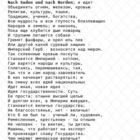
Nach
Suden
und
nach
Norden
; и идет

Объединять огнем, железом, кровью

Религии, культуры, языки,

Традиции, учения, богатства,

Всю мудрость и всю глупость близлежащих

Народов и земель; и наконец,

Пока еще клубится дым пожарищ

И трупами питаются собаки -

Гремят фанфары, и орел иль лев

Или другой какой суровый хищник -

Имперский Герб - возносится над миром.

Так склеенные кровью лоскуты

Становятся Империей - котлом,

Где варятся народы и культуры,

Сплетаясь, перемешиваясь, тая,

Так что и сам народ-завоеватель

В них начинает растворяться; и

На смену всех идей национальных

Идет иная, новая идея -

Идея государственности. Суть

Ее проста: отныне высшей целью

И долгом всех, в Империи живущих,

Становится величье государства;

Не благосостоянье, нет - величье!

Кто б ни был ты - ученый ли, художник,

Ремесленник, крестьянин - ты отныне

Не человек - ты винтик, ты деталь

Машины, что работает на экспорт

И производит славу Государства.

Чем меряют имперское величье?
