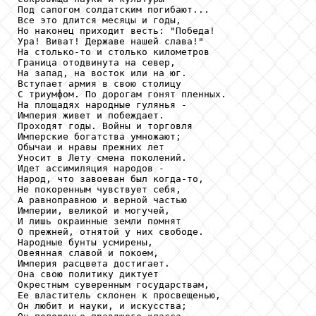
Под сапогом солдатским погибают...

Все это длится месяцы и годы,

Но наконец приходит весть: "Победа!

Ура! Виват! Державе нашей слава!"

На столько-то и столько километров

Граница отодвинута на север,

На запад, на восток или на юг.

Вступает армия в свою столицу

С триумфом. По дорогам гонят пленных.

На площадях народные гулянья -

Империя живет и побеждает.

Проходят годы. Войны и торговля

Имперские богатства умножают;

Обычаи и нравы прежних лет

Уносит в Лету смена поколений.

Идет ассимиляция народов -

Народ, что завоеван был когда-то,

Не покоренным чувствует себя,

А равноправною и верной частью

Империи, великой и могучей,

И лишь окраинные земли помнят

О прежней, отнятой у них свободе.

Народные бунты усмирены,

Овеянная славой и покоем,

Империя расцвета достигает.

Она свою политику диктует

Окрестным суверенным государствам,

Ее властитель склонен к просвещенью,

Он любит и науки, и искусства;
