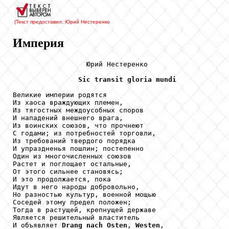
(Текст предоставил: Юрий Нестеренко
Империя
                  Юрий Нестеренко

Sic
transit
gloria
mundi
Великие империи родятся

Из хаоса враждующих племен,

Из тягостных междоусобных споров

И нападений внешнего врага,

Из воинских союзов, что прочнеют

С годами; из потребностей торговли,

Из требований твердого порядка

И упраздненья пошлин; постепенно

Один из многочисленных союзов

Растет и поглощает остальные,

От этого сильнее становясь;

И это продолжается, пока

Идут в него народы добровольно,

Но разностью культур, военной мощью

Соседей этому предел положен;

Тогда в растущей, крепнущей державе

Является решительный властитель

И объявляет 
Drang
nach
Osten
, 
Westen