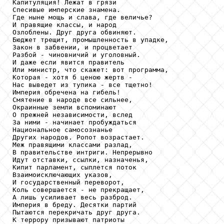
Капитуляция! Лежат в грязи

Спесивые имперские знамена.

Где ныне мощь и слава, где величье?

И правящие классы, и народ

Озлоблены. Друг друга обвиняют.

Бюджет трещит, промышленность в упадке,

Закон в забвении, и процветает

Разбой - чиновничий и уголовный.

И даже если явится правитель

Или министр, что скажет: вот программа,

Которая - хотя б ценою жертв -

Нас выведет из тупика - все тщетно!

Империя обречена на гибель!

Смятение в народе все сильнее,

Окраинные земли вспоминают

О прежней независимости, вслед

За ними - начинает пробуждаться

Национальное самосознанье

Других народов. Ропот возрастает.

Меж правящими классами разлад,

В правительстве интриги. Непрерывно

Идут отставки, ссылки, назначенья,

Кипит парламент, сыплется поток

Взаимоисключающих указов,

И государственный переворот,

Коль совершается - не прекращает,

А лишь усиливает весь разброд.

Империя в бреду. Десятки партий

Пытаются перекричать друг друга.

К террору призывают патриоты
