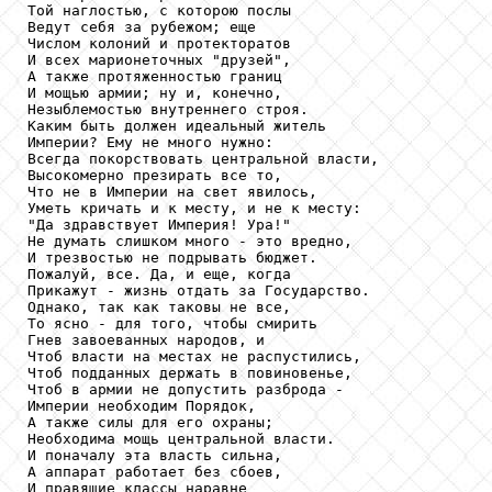
Той наглостью, с которою послы

Ведут себя за рубежом; еще

Числом колоний и протекторатов

И всех марионеточных "друзей",

А также протяженностью границ

И мощью армии; ну и, конечно,

Незыблемостью внутреннего строя.

Каким быть должен идеальный житель

Империи? Ему не много нужно:

Всегда покорствовать центральной власти,

Высокомерно презирать все то,

Что не в Империи на свет явилось,

Уметь кричать и к месту, и не к месту:

"Да здравствует Империя! Ура!"

Не думать слишком много - это вредно,

И трезвостью не подрывать бюджет.

Пожалуй, все. Да, и еще, когда

Прикажут - жизнь отдать за Государство.

Однако, так как таковы не все,

То ясно - для того, чтобы смирить

Гнев завоеванных народов, и

Чтоб власти на местах не распустились,

Чтоб подданных держать в повиновенье,

Чтоб в армии не допустить разброда -

Империи необходим Порядок,

А также силы для его охраны;

Необходима мощь центральной власти.

И поначалу эта власть сильна,

А аппарат работает без сбоев,

И правящие классы наравне
