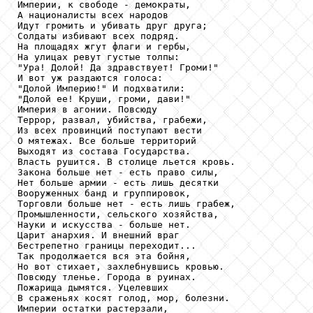
Империи, к свободе - демократы,

А националисты всех народов

Идут громить и убивать друг друга;

Солдаты избивают всех подряд.

На площадях жгут флаги и гербы,

На улицах ревут густые толпы:

"Ура! Долой! Да здравствует! Громи!"

И вот уж раздаются голоса:

"Долой Империю!" И подхватили:

"Долой ее! Круши, громи, дави!"

Империя в агонии. Повсюду

Террор, развал, убийства, грабежи,

Из всех провинций поступают вести

О мятежах. Все больше территорий

Выходят из состава Государства.

Власть рушится. В столице льется кровь.

Закона больше нет - есть право силы,

Нет больше армии - есть лишь десятки

Вооруженных банд и группировок,

Торговли больше нет - есть лишь грабеж,

Промышленности, сельского хозяйства,

Науки и искусства - больше нет.

Царит анархия. И внешний враг

Бестрепетно границы переходит...

Так продолжается вся эта бойня,

Но вот стихает, захлебнувшись кровью.

Повсюду тленье. Города в руинах.

Пожарища дымятся. Уцелевших

В сраженьях косят голод, мор, болезни.

Империи остатки растерзали,
