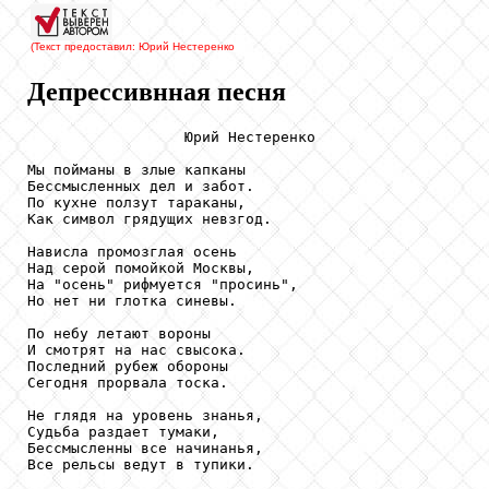
(Текст предоставил: Юрий Нестеренко
Депрессивнная песня
                  Юрий Нестеренко

Мы пойманы в злые капканы

Бессмысленных дел и забот.

По кухне ползут тараканы,

Как символ грядущих невзгод.

Нависла промозглая осень

Над серой помойкой Москвы,

На "осень" рифмуется "просинь",

Но нет ни глотка синевы.

По небу летают вороны

И смотрят на нас свысока.

Последний рубеж обороны

Сегодня прорвала тоска.

Не глядя на уровень знанья,

Судьба раздает тумаки,

Бессмысленны все начинанья,

Все рельсы ведут в тупики.
