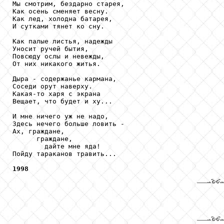
Мы смотрим, бездарно старея,

Как осень сменяет весну.

Как лед, холодна батарея,

И сутками тянет ко сну.

Как палые листья, надежды

Уносит ручей бытия,

Повсюду ослы и невежды,

От них никакого житья.

Дыра - содержанье кармана,

Соседи орут наверху.

Какая-то харя с экрана

Вещает, что будет и ху...

И мне ничего уж не надо,

Здесь нечего больше ловить -

Ах, граждане,

      граждане,

        дайте мне яда!

Пойду тараканов травить...

1998