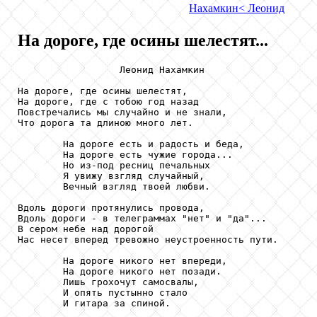
Нахамкин
< Леонид
На дороге, где осины шелестят...
                  Леонид Нахамкин

На дороге, где осины шелестят,

На дороге, где с тобою год назад

Повстречались мы случайно и не знали,

Что дорога та длиною много лет.

        На дороге есть и радость и беда,

        На дороге есть чужие города...

        Но из-под ресниц печальных

        Я увижу взгляд случайный,

        Вечный взгляд твоей любви.

Вдоль дороги протянулись провода,

Вдоль дороги - в телеграммах "нет" и "да"...

В сером небе над дорогой

Нас несет вперед тревожно неустроенность пути.

        На дороге никого нет впереди,

        На дороге никого нет позади.

        Лишь грохочут самосвалы,

        И опять пустынно стало

        И гитара за спиной.
