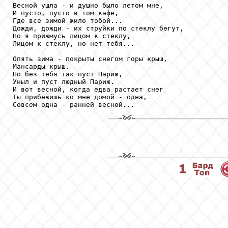
Весной ушла - и душно было летом мне,

И пусто, пусто в том кафе,

Где все зимой жило тобой...

Дожди, дожди - их струйки по стеклу бегут,

Но я прижмусь лицом к стеклу,

Лицом к стеклу, но нет тебя...

Опять зима - покрыты снегом горы крыш,

Мансарды крыш.

Но без тебя так пуст Париж,

Уныл и пуст людный Париж.

И вот весной, когда едва растает снег

Ты прибежишь ко мне домой - одна,

Совсем одна - ранней весной...