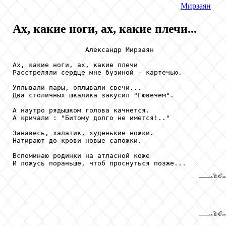
Мирзаян
Ах, какие ноги, ах, какие плечи...
                  Александр Мирзаян

Ах, какие ноги, ах, какие плечи

Расстреляли сердце мне бузиной - картечью.

Уплывали пары, оплывали свечи...

Два столичных шкалика закусил "Гювечем".

А наутро рядышком голова качнется.

А кричали : "Битому долго не имется!.."

Занавесь, халатик, худенькие ножки.

Натирают до крови новые сапожки.

Вспоминаю родинки на атласной коже

И ложусь пораньше, чтоб проснуться позже...