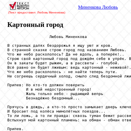
Миненкова
Любовь
(Текст предоставил: Любовь Миненкова
)
Картонный город
                  Любовь Миненкова

В странных далях бездорожья я ищу уют и кров.

В странной сказке строю город под названием Любовь.

Что же небо раскололось? Да не вдоль, а поперёк!..

Строю свой картонный город под дождём себе в упрёк. В
Он в закаты будет рыжим, а в рассветы - голубой.

Всё равно он будет лживым: ведь картонный - неживой!.
Что же небо раскололось - не найти теперь пути.

Не согреешь сердечный холод, смыло след бездомной лжи
Припев: Но кто-то должен поверить

        И в мой недостроенный город!

        Жаль только небо - рыдающий вепрь

        Безнадёжно бездомный...

Прячусь в дождь, а кто-то просто замыкает дверь ключо
И бросает под колёса мимолётных поездов...

То ли ложь, а то ли правда: сквозь туман бежит рассве
Вспыхнул мой картонный пламень: на обман - обман отве
Припев.