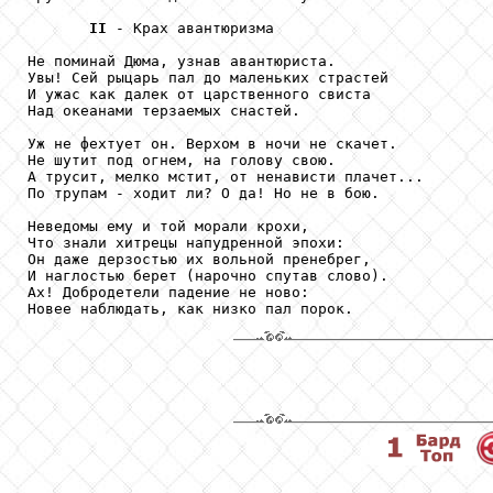
II
 - Крах авантюризма

Не поминай Дюма, узнав авантюриста.

Увы! Сей рыцарь пал до маленьких страстей

И ужас как далек от царственного свиста

Над океанами терзаемых снастей.

Уж не фехтует он. Верхом в ночи не скачет.

Не шутит под огнем, на голову свою.

А трусит, мелко мстит, от ненависти плачет...

По трупам - ходит ли? О да! Но не в бою.

Неведомы ему и той морали крохи,

Что знали хитрецы напудренной эпохи:

Он даже дерзостью их вольной пренебрег,

И наглостью берет (нарочно спутав слово).

Ах! Добродетели падение не ново:

Новее наблюдать, как низко пал порок.