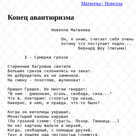
Матвеева
< Новелла
Конец авантюризма
                  Новелла Матвеева

                      Он, я знаю, считает себя очень 
                      потому что поступает подло...

                             Бернард Шоу (письма)

I
 - Сумерки грехов

Старинные багровые светила

Больших грехов склонились на закат.

Но добродетель их не заменила.

На смену - похотлив, жуликоват -

Пришел Грешок. Но многие твердят:

"В нем - демонизм, огонь, свобода, сила..."

Что ж, повторим: столетья три назад,

Наверно, в нем, и правда, что-то было?

Когда он виселицы украшал,

Монастырей каноны нарушал

(По грозной схеме: Страсть. Позор. Темница...)

Но нет картины жальче и мерзей,

Когда, свободный, с помощью друзей,

Трус и пошляк над честностью глумится.
