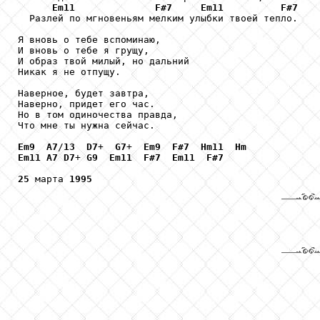
Em11
F#7
Em11
F#7
  Разлей по мгновеньям мелким улыбки твоей тепло.

Я вновь о тебе вспоминаю,

И вновь о тебе я грущу,

И образ твой милый, но дальний

Никак я не отпущу.

Наверное, будет завтра,

Наверно, придет его час.

Но в том одиночества правда,

Что мне ты нужна сейчас.

Em9
A7
/
13
D7
+  
G7
+  
Em9
F#7
Hm11
Hm
Em11
A7
D7
+ 
G9
Em11
F#7
Em11
F#7
25
 марта 
1995