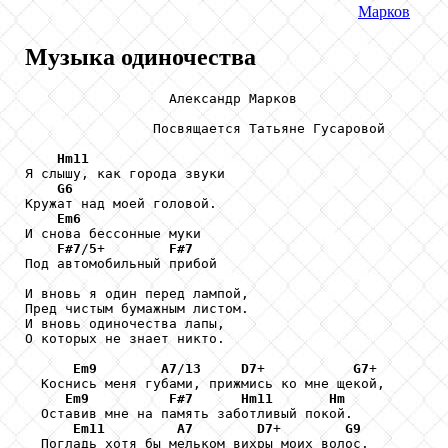
Марков
Музыка одиночества
                  Александр Марков

                Посвящается Татьяне Гусаровой

Hm11
Я слышу, как города звуки

G6
Кружат над моей головой.

Em6
И снова бессонные муки

F#7
/
5
+        
F#7
Под автомобильный прибой

И вновь я один перед лампой,

Пред чистым бумажным листом.

И вновь одиночества лапы,

О которых не знает никто.

Em9
A7
/
13
D7
+           
G7
+

  Коснись меня губами, прижмись ко мне щекой,

Em9
F#7
Hm11
Hm
  Оставив мне на память заботливый покой.

Em11
A7
D7
+        
G9
  Погладь хотя бы мельком вихры моих волос,
