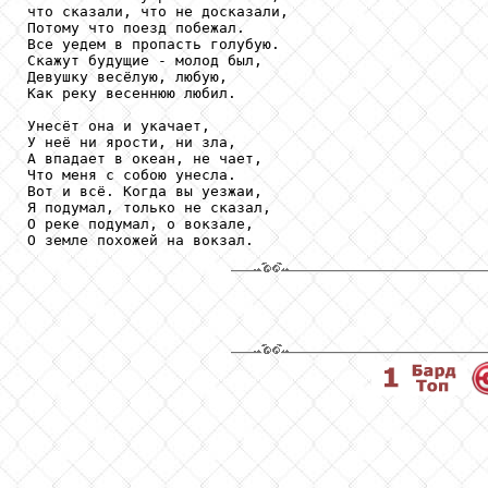
что сказали, что не досказали,

Потому что поезд побежал.

Все уедем в пропасть голубую.

Скажут будущие - молод был,

Девушку весёлую, любую,

Как реку весеннюю любил.

Унесёт она и укачает,

У неё ни ярости, ни зла,

А впадает в океан, не чает,

Что меня с собою унесла.

Вот и всё. Когда вы уезжаи,

Я подумал, только не сказал,

О реке подумал, о вокзале,

О земле похожей на вокзал.