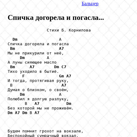
Бальцер
Спичка догорела и погасла...
                Стихи Б. Корнилова

Dm
                 А

Спичка догорела и погасла

Bm
A7
Мы не прикурили от неё,

Dm
         А

А луны сияющее масло

Bm
A7
Dm
C7
Тихо уходило в бытиё.

F
Gm
A7
И тогда, протягивая руку,

 В                    
A7
Думая о близком, о своём,

Dm
              А

Полюбил я долгую разлуку,

       В   
A7
Dm
Dm
A7
Dm
 В 
A7
Будем помнит грохот на вокзале,

Беспокойный сумрачный вокзал,
