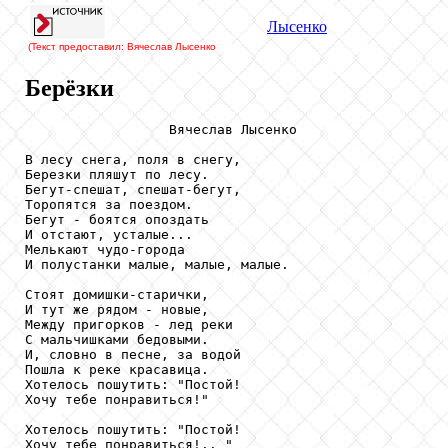
Лысенко
(Текст предоставил: Вячеслав Лысенко
Берёзки
                  Вячеслав Лысенко

В лесу снега, поля в снегу,

Березки пляшут по лесу.

Бегут-спешат, спешат-бегут,

Торопятся за поездом.

Бегут - боятся опоздать

И отстают, усталые...

Мелькают чудо-города

И полустанки малые, малые, малые.

Стоят домишки-старички,

И тут же рядом - новые,

Между пригорков - лед реки

С мальчишками бедовыми.

И, словно в песне, за водой

Пошла к реке красавица.

Хотелось пошутить: "Постой!

Хочу тебе понравиться!"

Хотелось пошутить: "Постой!

Хочу тебе понравиться!.. "
