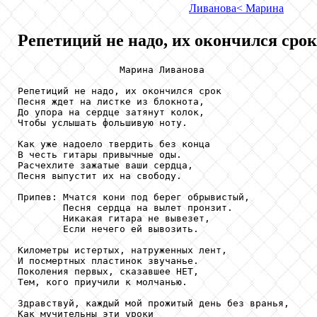
Ливанова
< Марина
Репетиций не надо, их окончился срок.
                  Марина Ливанова

Репетиций не надо, их окончился срок

Песня ждет на листке из блокнота,

До упора на сердце затянут колок,

Чтобы услышать фольшивую ноту.

Как уже надоело твердить без конца

В честь гитары привычные оды.

Расчехлите зажатые ваши сердца,

Песня выпустит их на свободу.

Припев: Мчатся кони под берег обрывистый,

        Песня сердца на вылет пронзит.

        Никакая гитара не вывезет,

        Если нечего ей вывозить.

Километры истертых, натруженных лент,

И посмертных пластинок звучанье.

Поколения первых, сказавшее НЕТ,

Тем, кого приучили к молчанью.

Здравствуй, каждый мой прожитый день без вранья,

Как мучительны эти уроки
