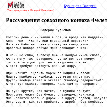
Кузнецов
< Валерий
(Текст предоставил: Валерий Кузнецов
<)
Рассуждения совхозного конюха Феле
                  Валерий Кузнецов

Который день - ни капли в рот, а вроде как поддатый.

Жена пищит: "Беги, ищи стиральный порошок!"

Но я на бабу не гляжу - гляжу на кандидатов,

Проблема выбора сейчас меня приводит в шок.

Я ночь не сплю, я слезу лью на каждом ихнем слове,

Аж не могу, аж невтерпеж, ну, аж вот-вот помру:

Тот конституцию сулит на конкурсной основе,

А этот требует заткнуть озонную дыру.

Один кричит: "Делить харчи по нациям и расам!

Лишить прибалтов колбасы, раз мылятся от нас!

Другой вообще вошел в экстаз: "Свободу педерастам!"

А что тут скажешь поперек, коль сам не педераст?

Но руки крутят, как хотят, но мужики понтуют!

Программы чешут без бумаг, с заводом, как часы.

Мне нравится борец с дырой - а вдруг, подлец, надует?
Останусь я, как тот прибалт, с дырой - без колбасы.
