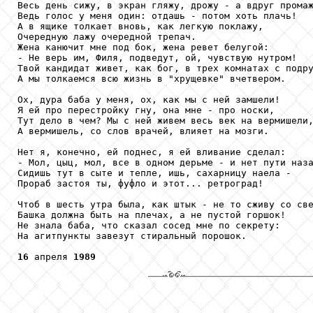
Весь день сижу, в экран гляжу, дрожу - а вдруг промаж
Ведь голос у меня один: отдашь - потом хоть плачь!

А в ящике толкает вновь, как легкую поклажу,

Очередную лажу очередной трепач.

Жена канючит мне под бок, жена ревет белугой:

- Не верь им, Филя, подведут, ой, чувствую нутром!

Твой кандидат живет, как бог, в трех комнатах с подру
А мы толкаемся всю жизнь в "хрущевке" вчетвером.

Ох, дура баба у меня, ох, как мы с ней замшели!

Я ей про перестройку гну, она мне - про носки,

Тут дело в чем? Мы с ней живем весь век на вермишели,
А вермишель, со слов врачей, влияет на мозги.

Нет я, конечно, ей поднес, я ей вливание сделал:

- Мол, цыц, мол, все в одном дерьме - и нет пути наза
Сидишь тут в сыте и тепле, ишь, сахарницу наела -

Прораб застоя ты, фуфло и этот... ретроград!

Чтоб в шесть утра была, как штык - не то сживу со све
Башка должна быть на плечах, а не пустой горшок!

Не знала баба, что сказал сосед мне по секрету:

На агитпункты завезут стиральный порошок.

16
 апреля 
1989