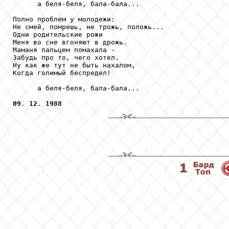
      а беля-беля, бала-бала...

Полно проблем у молодежи:

Не смей, помрешь, не трожь, положь...

Одни родительские рожи

Меня во сне вгоняют в дрожь.

Маманя пальцем помахала -

Забудь про то, чего хотел.

Ну как же тут не быть нахалом,

Когда голимый беспредел!

      а беля-беля, бала-бала...

09
. 
12
. 
1988