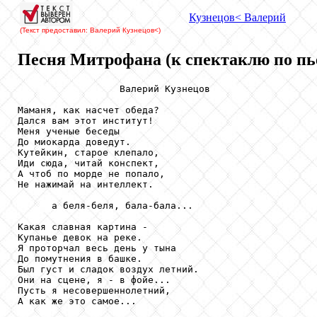
Кузнецов
< Валерий
(Текст предоставил: Валерий Кузнецов
<)
Песня Митрофана (к спектаклю по пь
                  Валерий Кузнецов

Маманя, как насчет обеда?

Дался вам этот институт!

Меня ученые беседы

До миокарда доведут.

Кутейкин, старое клепало,

Иди сюда, читай конспект,

А чтоб по морде не попало,

Не нажимай на интеллект.

      а беля-беля, бала-бала...

Какая славная картина -

Купанье девок на реке.

Я проторчал весь день у тына

До помутнения в башке.

Был густ и сладок воздух летний.

Они на сцене, я - в фойе...

Пусть я несовершеннолетний,

А как же это самое...
