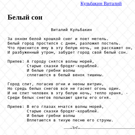
Кульбакин
Виталий
Белый сон
                  Виталий Кульбакин

За окном белой крошкой снег и поет метель.

Белый город простился с днем, разложил постель.

Что приснится ему в эту белую ночь, не расскажет он,

И разбуженный утром, забудет город свой белый сон.

Припев: А городу снятся волны морей,

        Старые сказки бродяг-кораблей.

        И белые гребни волны

        сплетаются в белый венок тишины.

Город спит, погасив огни и неоны витрин,

Но средь белых снегов все не гаснет огонь один.

И не спит человек в эту белую ночь, тепло храня, -

Среди белых снегов полыхают цветы его огня.

Припев: В его глазах мчатся волны морей,

        Старые сказки бродяг-кораблей.

        И белые гребни волны

        Вплетаются в тихую песню его струны.