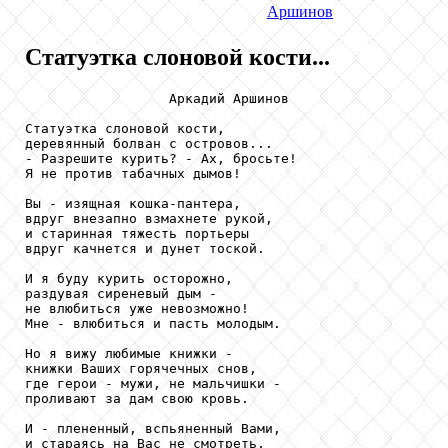
Аршинов
Статуэтка слоновой кости...
                  Аркадий Аршинов

Статуэтка слоновой кости,

деревянный болван с островов...

- Разрешите курить? - Ах, бросьте!

Я не против табачных дымов!

Вы - изящная кошка-пантера,

вдруг внезапно взмахнете рукой,

и старинная тяжесть портьеры

вдруг качнется и дунет тоской.

И я буду курить осторожно,

раздувая сиреневый дым -

не влюбиться уже невозможно!

Мне - влюбиться и пасть молодым.

Но я вижу любимые книжки -

книжки Ваших горячечных снов,

где герои - мужи, не мальчишки -

проливают за дам свою кровь.

И - плененный, вспьяненный Вами,

и стараясь на Вас не смотреть,
