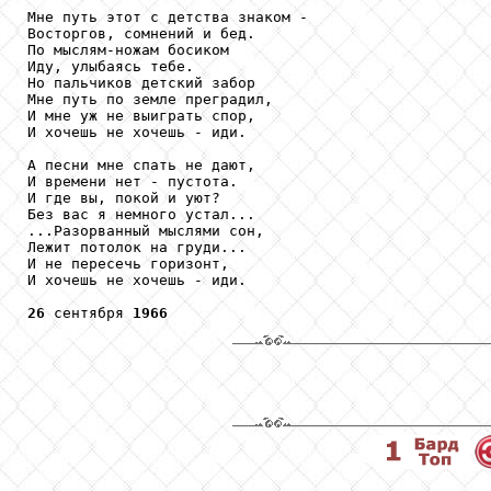
Мне путь этот с детства знаком -

Восторгов, сомнений и бед.

По мыслям-ножам босиком

Иду, улыбаясь тебе.

Но пальчиков детский забор

Мне путь по земле преградил,

И мне уж не выиграть спор,

И хочешь не хочешь - иди.

А песни мне спать не дают,

И времени нет - пустота.

И где вы, покой и уют?

Без вас я немного устал...

...Разорванный мыслями сон,

Лежит потолок на груди...

И не пересечь горизонт,

И хочешь не хочешь - иди.

26
 сентября 
1966