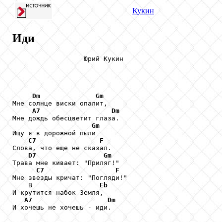
Кукин
Иди
                  Юрий Кукин

Dm
Gm
Мне солнце виски опалит,

A7
Dm
Мне дождь обесцветит глаза.

Gm
Ищу я в дорожной пыли

C7
F
Слова, что еще не сказал.

D7
Gm
Трава мне кивает: "Приляг!"

C7
F
Мне звезды кричат: "Погляди!"

    В                 
Eb
И крутится набок Земля,

A7
Dm
И хочешь не хочешь - иди.
