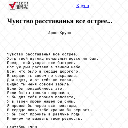
Крупп
Чувство расставанья все острее...
                  Арон Крупп

Чувство расставанья все острее,

Хоть твой взгляд печальным вовсе не был.

Поезд твой уходит все быстрее.

Вот уж дым растаял в темном небе.

Все, что было в сердце дорогого,

В сердце ты своем не сохранила.

Дни идут, а от тебя ни слова,

Видно ты меня совсем забыла.

Если бы понадобилось это,

Если бы ты только попросила,

Я бы для тебя прошел полсвета,

Я в твоей любви нашел бы силы.

Я прошел бы через все невзгоды,

В сердце лишь тебе хранил бы верность

Я бы смог прожить в разлуке годы

И ничем не вызвать твою ревность.

Сентябрь 
1960