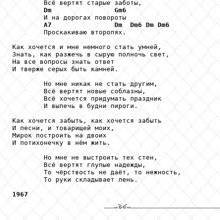
        Всё вертят старые заботы,

Dm
Gm6
        И на дорогах повороты

A7
Dm
Dm6
Dm
Dm6
        Проскакиваю второпях.

Как хочется и мне немного стать умней,

Знать, как разжечь в сырую полночь свет,

На все вопросы знать ответ

И тверже серых быть камней.

        Но мне никак не стать другим,

        Всё вертят новые соблазны,

        Всё хочется придумать праздник

        И выпечь в будни пироги.

Как хочется забыть, как хочется забыть

И песни, и товарищей моих,

Мирок построить на двоих

И потихонечку в нём жить.

        Но мне не выстроить тех стен,

        Всё вертят глупые надежды,

        То чёрствость не даёт, то нежность,

        То руки складывает лень.

1967