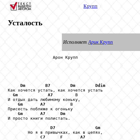
Крупп
Усталость
Исполняет
Арик Крупп
                  Арон Крупп

Dm
B7
Dm
Ddim
Как хочется устать, как хочется устать

Gm
A7
         В

И отдых дать любимому коньку,

Gm
A7
          В

Присесть поближе к огоньку

Gm
A7
Dm
И просто книги полистать.

D7
Gm
        Но я в привычках, как в цепях,

C7
F
A7