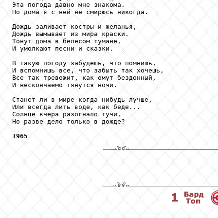
Эта погода давно мне знакома.

Но дома я с ней не смирюсь никогда.

Дождь заливает костры и желанья,

Дождь вымывает из мира краски.

Тонут дома в белесом тумане,

И умолкают песни и сказки.

В такую погоду забудешь, что помнишь,

И вспомнишь все, что забыть так хочешь,

Все так тревожит, как омут бездонный,

И нескончаемо тянутся ночи.

Станет ли в мире когда-нибудь лучше,

Или всегда лить воде, как беде...

Солнце вчера разогнало тучи,

Но разве дело только в дожде?

1965