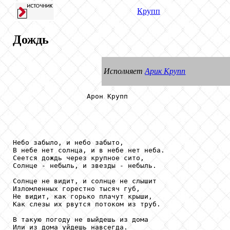
Крупп
Дождь
Исполняет
Арик Крупп
                  Арон Крупп

Небо забыло, и небо забыто,

В небе нет солнца, и в небе нет неба.

Сеется дождь через крупное сито,

Солнце - небыль, и звезды - небыль.

Солнце не видит, и солнце не слышит

Изломленных горестно тысяч губ,

Не видит, как горько плачут крыши,

Как слезы их рвутся потоком из труб.

В такую погоду не выйдешь из дома

Или из дома уйдешь навсегда.
