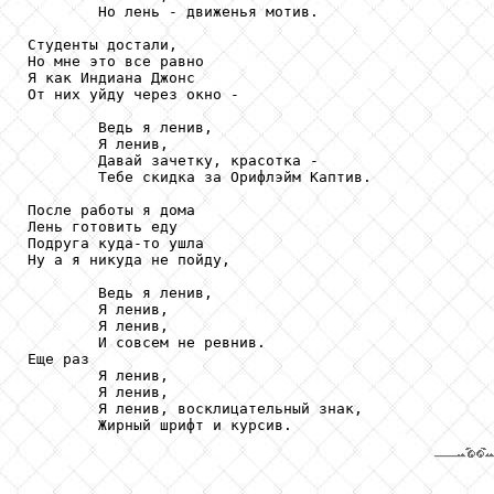
        Но лень - движенья мотив.

Студенты достали,

Но мне это все равно

Я как Индиана Джонс

От них уйду через окно -

        Ведь я ленив,

        Я ленив,

        Давай зачетку, красотка -

        Тебе скидка за Орифлэйм Каптив.

После работы я дома

Лень готовить еду

Подруга куда-то ушла

Ну а я никуда не пойду,

        Ведь я ленив,

        Я ленив,

        Я ленив,

        И совсем не ревнив.

Еще раз

        Я ленив,

        Я ленив,

        Я ленив, восклицательный знак,

        Жирный шрифт и курсив.