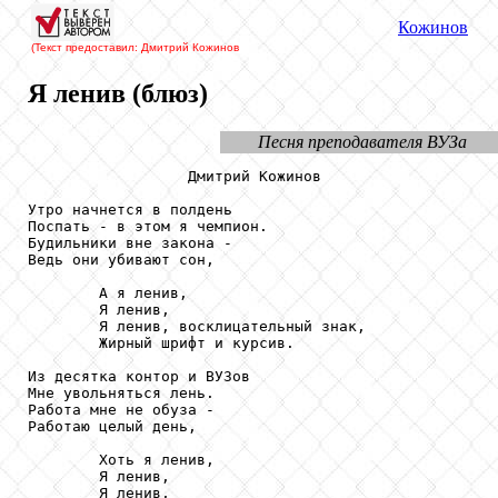
Кожинов
(Текст предоставил: Дмитрий Кожинов
Я ленив (блюз)
Песня преподавателя ВУЗа
                  Дмитрий Кожинов

Утро начнется в полдень

Поспать - в этом я чемпион.

Будильники вне закона -

Ведь они убивают сон,

        А я ленив,

        Я ленив,

        Я ленив, восклицательный знак,

        Жирный шрифт и курсив.

Из десятка контор и ВУЗов

Мне увольняться лень.

Работа мне не обуза -

Работаю целый день,

        Хоть я ленив,

        Я ленив,

        Я ленив,
