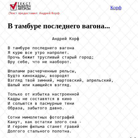
Корф
(Текст предоставил: Андрей Корф
В тамбуре последнего вагона...
                  Андрей Корф

В тамбуре последнего вагона

Я курю все утро напролет.

Прочь бежит трусливый старый город;

Вру себе, что не наоборот.

Шпалами расчерченные рельсы,

Будто кинокадры, возродят

Взгляд твой зимний, мартовский, апрельский,

Шалый или кающийся взгляд.

Только от избытка настроенной

Кадры не составятся в кино

И сольются в пасмурные тени

Образа, забытого давно.

Сотни мимолетных фотографий

Канут, как остатки злого сна -

И героем фильма станет гравий

Долгого стального полотна.