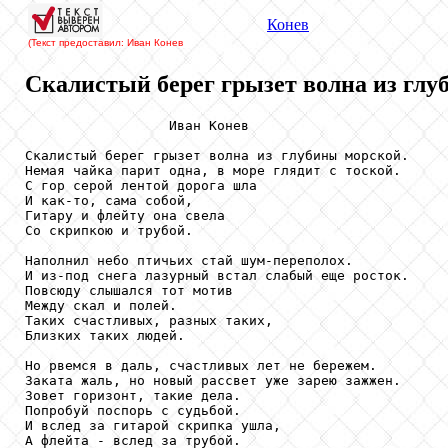
Конев
(Текст предоставил: Иван Конев
Скалистый берег грызет волна из глу
                  Иван Конев

Скалистый берег грызет волна из глубины морской.

Немая чайка парит одна, в море глядит с тоской.

С гор серой лентой дорога шла

И как-то, сама собой,

Гитару и флейту она свела

Со скрипкою и трубой.

Наполнил небо птичьих стай шум-переполох.

И из-под снега лазурный встал слабый еще росток.

Повсюду слышался тот мотив

Между скал и полей.

Таких счастливых, разных таких,

Близких таких людей.

Но рвемся в даль, счастливых лет не бережем.

Заката жаль, но новый рассвет уже зарею зажжен.

Зовет горизонт, такие дела.

Попробуй поспорь с судьбой.

И вслед за гитарой скрипка ушла,

А флейта - вслед за трубой.
