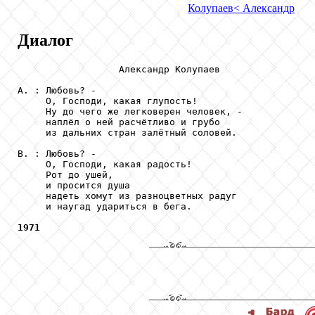
Колупаев
< Александр
Диалог
                  Александр Колупаев

А. : Любовь? -

     О, Господи, какая глупость!

     Ну до чего же легковерен человек, -

     наплёл о ней расчётливо и грубо

     из дальних стран залётный соловей.

В. : Любовь? -

     О, Господи, какая радость!

     Рот до ушей,

     и просится душа

     надеть хомут из разноцветных радуг

     и наугад удариться в бега.

1971