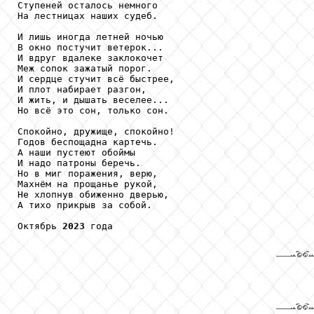
Ступеней осталось немного 

На лестницах наших судеб.

И лишь иногда летней ночью

В окно постучит ветерок...

И вдруг вдалеке заклокочет

Меж сопок зажатый порог.

И сердце стучит всё быстрее,

И плот набирает разгон,

И жить, и дышать веселее...

Но всё это сон, только сон.

Спокойно, дружище, спокойно!

Годов беспощадна картечь.

А наши пустеют обоймы

И надо патроны беречь.

Но в миг поражения, верю,

Махнём на прощанье рукой,

Не хлопнув обиженно дверью,

А тихо прикрыв за собой.

Октябрь 
2023
 года
