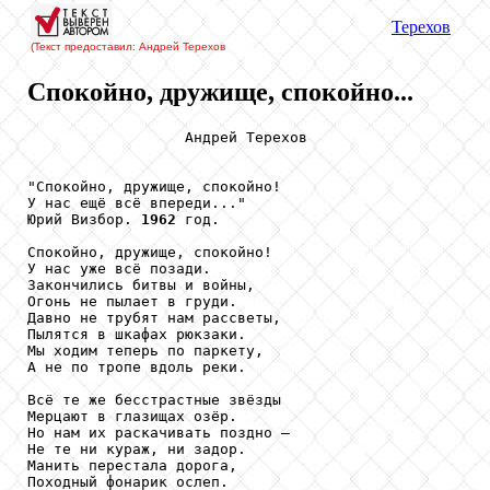
Терехов
(Текст предоставил: Андрей Терехов
Спокойно, дружище, спокойно...
                  Андрей Терехов

"Спокойно, дружище, спокойно!

У нас ещё всё впереди..."

Юрий Визбор. 
1962
 год.

Спокойно, дружище, спокойно!

У нас уже всё позади.

Закончились битвы и войны,

Огонь не пылает в груди.

Давно не трубят нам рассветы, 

Пылятся в шкафах рюкзаки.

Мы ходим теперь по паркету,

А не по тропе вдоль реки.

Всё те же бесстрастные звёзды 

Мерцают в глазищах озёр.

Но нам их раскачивать поздно –

Не те ни кураж, ни задор.

Манить перестала дорога,

Походный фонарик ослеп.
