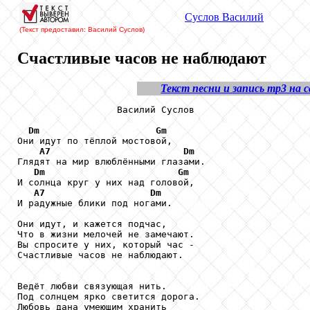
Суслов Василий
(Текст предоставил: Василий Суслов)
Счастливые часов не наблюдают
Текст песни и запись mp3 на 
                  Василий Суслов

Dm
Gm
Они идут по тёплой мостовой,

A7
Dm
Глядят на мир влюблёнными глазами.

Dm
Gm
И солнца круг у них над головой,

A7
Dm
И радужные блики под ногами.

Они идут, и кажется подчас,

Что в жизни мелочей не замечают.

Вы спросите у них, который час -

Счастливые часов не наблюдают.

Ведёт любви связующая нить.

Под солнцем ярко светится дорога.

Любовь дана умеющим хранить
