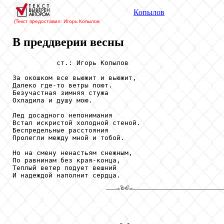
Копылов
(Текст предоставил: Игорь Копылов
В преддверии весны
           ст.: Игорь Копылов

За окошком все вьюжит и вьюжит,

Далеко где-то ветры поют.

Безучастная зимняя стужа

Охладила и душу мою.

Лед досадного непонимания

Встал искристой холодной стеной.

Беспредельные расстояния 

Пролегли между мной и тобой.

Но на смену ненастьям снежным, 

По равнинам без края-конца,

Теплый ветер подует вешний

И надеждой наполнит сердца.