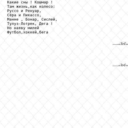
Какие сны ! Кошмар !

Там жизнь,как колесо:

Руссо и Ренуар,

Сёра и Пикассо,

Манне , Бонар, Сислей,

Тулуз-Лотрек, Дега !

Но наяву милей

Футбол,хоккей,бега
