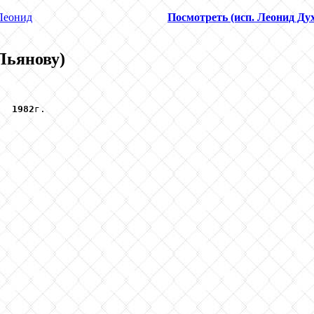
Леонид
Посмотреть (исп. Леонид Ду
Пьянову)
   
1982
г.
