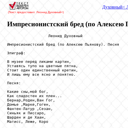
Духовный
< 
(Текст предоставил: Леонид Духовный
<)
Импресионистский бред (по Алексею 
                  Леонид Духовный

Импресионистский бред (по Алексею Пьянову). Песня   
Эпиграф:

В музее перед ликами картин,

Уставясь тупо на цветные пятна,

Стоит один единственный кретин,

И лишь ему все ясно и понятно.

Песня:

Какие сны,мой бог,

Как сладостен их плен...

Бернар,Роден,Ван Гог,

Домье ,Марке,Гоген,

Фантен-Латур ,Сезан,

Синьяк и Писсаро,

Шарден и де Хаан,

Матисс, Леже, Коро
