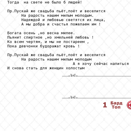
Тогда  на свете не было б людей!

Пр.Пускай же свадьба пьёт,поёт и веселится

      На радость нашим милым молодым.

      Надеждой и любовью светятся их лица,

      А мы добра и счастья пожелаем им ! 

Богата осень ,но весна милее.

Пьянит спиртное ,но хмельней любовь !

Ко всем чертям, и мы не постареем ,

Пока девчонки будоражат кровь !

Пр.Пускай же свадьба пьёт,поёт и веселится

      На радость нашим милым молодым

                            А я хочу сейчас напиться 