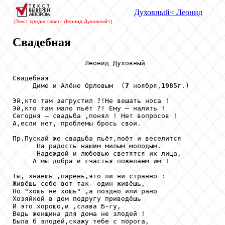
Духовный
< Леонид
(Текст предоставил: Леонид Духовный
<)
Свадебная
                  Леонид Духовный

Свадебная

     Диме и Алёне Орловым  (
7
 ноября,
1985
г.)

Эй,кто там загрустил ?!Не вешать носа !

Эй,кто там мало пьёт ?! Ему – налить !

Сегодня – свадьба ,понял ! Нет вопросов !

А,если нет, проблемы брось свои.

Пр.Пускай же свадьба пьёт,поёт и веселится

      На радость нашим милым молодым.

      Надеждой и любовью светятся их лица,

     А мы добра и счастья пожелаем им ! 

Ты, знаешь ,парень,это ли ни странно :

Живёшь себе вот так- один живёшь,

Но "хошь не хошь" ,а поздно или рано

Хозяйкой в дом подругу приведёшь

И это хорошо,и ,слава Б-гу,

Ведь женщина для дома не злодей !

Была б злодей,скажу тебе с порога,
