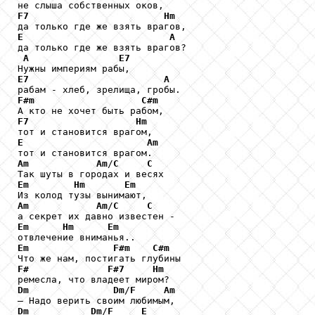
F7
Hm
E
A
да только где же взять врагов?

A
E7
E7
A
F#m
C#m
F7
Hm
E
Am
Am
Am
/
C
C
Em
Hm
Em
Am
Am
/
C
C
Em
Hm
Em
Em
F#m
C#m
F#
F#7
Hm
Dm
Dm
/
F
Am
Dm
Dm
/
F
E