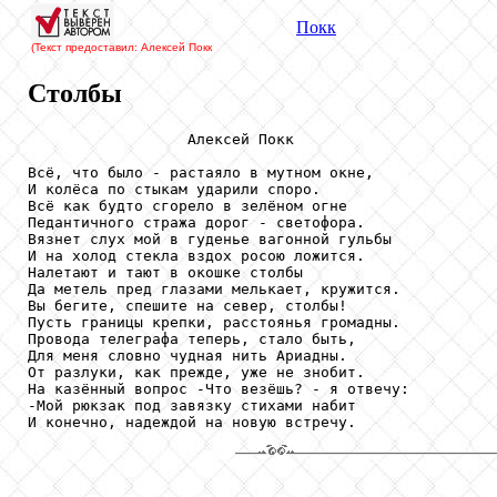
Покк
(Текст предоставил: Алексей Покк
Столбы
                  Алексей Покк

Всё, что было - растаяло в мутном окне,

И колёса по стыкам ударили споро.

Всё как будто сгорело в зелёном огне

Педантичного стража дорог - светофора.

Вязнет слух мой в гуденье вагонной гульбы

И на холод стекла вздох росою ложится.

Налетают и тают в окошке столбы

Да метель пред глазами мелькает, кружится.

Вы бегите, спешите на север, столбы!

Пусть границы крепки, расстоянья громадны.

Провода телеграфа теперь, стало быть,

Для меня словно чудная нить Ариадны.

От разлуки, как прежде, уже не знобит.

На казённый вопрос -Что везёшь? - я отвечу:

-Мой рюкзак под завязку стихами набит

И конечно, надеждой на новую встречу.