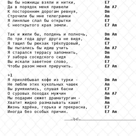
Вы бы ножницы взяли и нитки,            
E7
Да в порядок меня привели               
Am
A7
К посторонним дорогам ревнуя,           
Dm
Строчили бы мне телеграмки              
Am
Я линялые слал бы открытки              
E7
С неоткрытого края земли.               
E7
Am
Так и жили бы, полдень и полночь,       
Dm
Am
По три года друг друга не видя,         
Am
Я тащил бы рюкзак трёхпудовый,          
E7
Вы пытались бы идиш учить               
Am
A7
Я старался террасу запомнить,           
Dm
У забора соседского сидя                
Am
Вы искали заветное слово,               
E7
Чтобы разом меня приручить.             
E7
Am
+
1
Я прихлёбывал кофе из турки -           
Dm
Am
Не люблю этих кукольных чашек           
Am
Вы румянились, слушая басни             
E7
О суровых походах мужчин                
Am
A7
Мы подарим сюжет драматургам -          
Dm
Хватит жидко размазывать каши!          
Am
Жизнь ядрёна, горька и прекрасна,       
E7
Иногда без особых причин.               
E7
Am