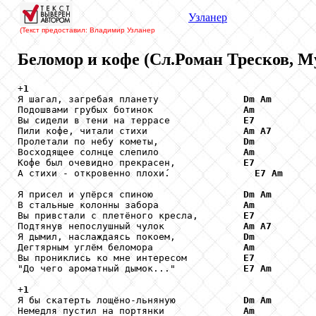
Узланер
(Текст предоставил: Владимир Узланер
Беломор и кофе (Сл.Роман Тресков, М
+
1
Я шагал, загребая планету               
Dm
Am
Подошвами грубых ботинок                
Am
Вы сидели в тени на террасе             
E7
Пили кофе, читали стихи                 
Am
A7
Пролетали по небу кометы,               
Dm
Восходящее солнце слепило               
Am
Кофе был очевидно прекрасен,            
E7
А стихи - откровенно плохи
.               
E7
Am
Я присел и упёрся спиною                
Dm
Am
В стальные колонны забора               
Am
Вы привстали с плетёного кресла,        
E7
Подтянув непослушный чулок              
Am
A7
Я дымил, наслаждаясь покоем,            
Dm
Дегтярным углём беломора                
Am
Вы прониклись ко мне интересом          
E7
"До чего ароматный дымок..."            
E7
Am
+
1
Я бы скатерть лощёно-льняную            
Dm
Am
Немедля пустил на портянки              
Am