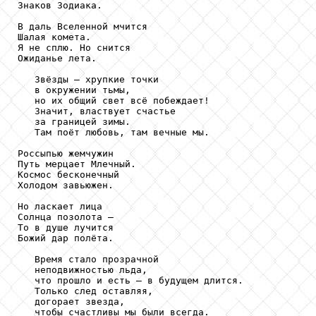
Знаков Зодиака.

В даль Вселенной мчится

Шалая комета.

Я не сплю. Но снится

Ожиданье лета.

   Звёзды – хрупкие точки

   в окружении тьмы,

   но их общий свет всё побеждает!

   Значит, властвует счастье

   за границей зимы.

   Там поёт любовь, там вечные мы.

Россыпью жемчужин

Путь мерцает Млечный.

Космос бесконечный

Холодом завьюжен.

Но ласкает лица

Солнца позолота –

То в душе лучится

Божий дар полёта.

   Время стало прозрачной

   неподвижностью льда,

   что прошло и есть – в будущем длится.

   Только след оставляя,

   догорает звезда,

   чтобы счастливы мы были всегда.
