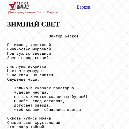
Барков
(Текст предоставил: Виктор Барков
ЗИМНИЙ СВЕТ
                  Виктор Барков

В тишине, хрустящей

Снежностью морозной,

Под вуалью звёздной

Замер город спящий.

Лик луны искрится

Цветом изумруда.

Я не сплю. Но снится

Ощущенье чуда.

   Только в сказках просторно

   чудесам иногда,

   но так хочется сказочных будней!

   В небе, след оставляя,

   догорает звезда,

   чтоб желания сбывались всегда.

Сквозь кулисы мрака

Слышен звон хрустальный –

Это говор тайный
