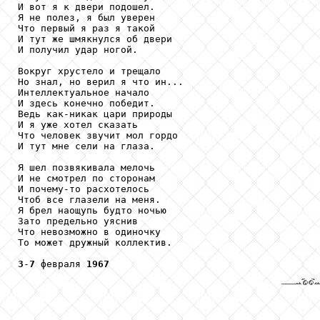
И вот я к двери подошел.

Я не полез, я был уверен

Что первый я раз я такой

И тут же шмякнулся об двери

И получил удар ногой.

Вокруг хрустело и трещало

Но знал, но верил я что ин...

Интеллектуальное начало

И здесь конечно победит.

Ведь как-никак цари природы

И я уже хотел сказать

Что человек звучит мол гордо

И тут мне сели на глаза.

Я шел позвякивала мелочь

И не смотрел по сторонам

И почему-то расхотелось

Чтоб все глазели на меня.

Я брел наощупь будто ночью

Зато предельно уяснив

Что невозможно в одиночку

То может дружный коллектив.

3
-
7
 февраля 
1967