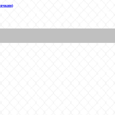
лячкин)