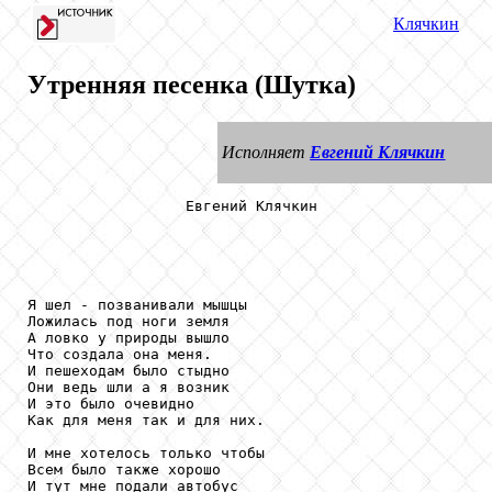
Клячкин
Утренняя песенка (Шутка)
Исполняет
Евгений Клячкин
                  Евгений Клячкин

Я шел - позванивали мышцы

Ложилась под ноги земля

А ловко у природы вышло

Что создала она меня.

И пешеходам было стыдно

Они ведь шли а я возник

И это было очевидно

Как для меня так и для них.

И мне хотелось только чтобы

Всем было также хорошо

И тут мне подали автобус
