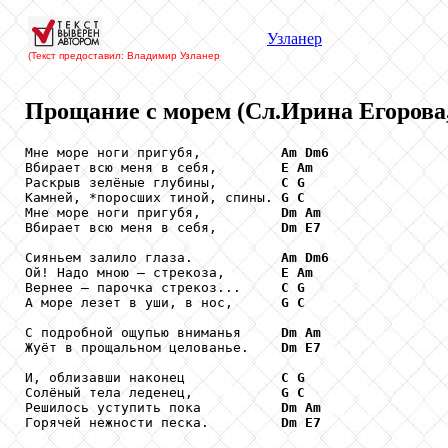
Узланер
(Текст предоставил: Владимир Узланер
Прощание с морем (Сл.Ирина Егорова,
Мне море ноги пригубя,          
Am
Dm6
Вбирает всю меня в себя,        
E
Am
Раскрыв зелёные глубины,        
C
G
Камней, *поросших тиной, спины. 
G
C
Мне море ноги пригубя,          
Dm
Am
Вбирает всю меня в себя,        
Dm
E7
Сияньем залило глаза.           
Am
Dm6
Ой! Надо мною – стрекоза,       
E
Am
Вернее – парочка стрекоз...     
C
G
А море лезет в уши, в нос,      
G
C
С подробной ощупью вниманья     
Dm
Am
Жуёт в прощальном целованье.    
Dm
E7
И, облизавши наконец            
C
G
Солёный тела леденец,           
G
C
Решилось уступить пока          
Dm
Am
Горячей нежности песка.         
Dm
E7