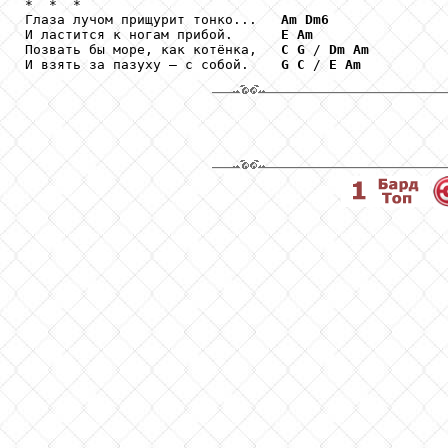
*  *  *

Глаза лучом прищурит тонко...   
Am
Dm6
И ластится к ногам прибой.      
E
Am
Позвать бы море, как котёнка,   
C
G
 / 
Dm
Am
И взять за пазуху – с собой.    
G
C
 / 
E
Am