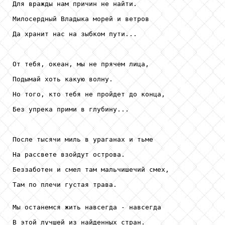
Для вражды нам причин не найти.

Милосердный Владыка морей и ветров

Да хранит нас на зыбком пути...

От тебя, океан, мы не прячем лица,

Подымай хоть какую волну.

Но того, кто тебя не пройдет до конца,

Без упрека прими в глубину...

После тысячи миль в ураганах и тьме

На рассвете взойдут острова.

Беззаботен и смел там мальчишечий смех,

Там по плечи густая трава.

Мы останемся жить навсегда - навсегда

В этой лучшей из найденных стран.
