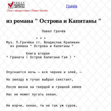
Грачёв
(Текст предоставил: Павел Грачёв
из романа " Острова и Капитаны "
                  Павел Грачёв

               * * *

Муз. П.Грачёва ст. Владислав Крапивин

  из романа " Острова и Капитаны "

          Книга вторая

" Граната ( Остров Капитана Гая ) "

Опускается ночь — все чернее и злей, —

Но звезду в тучах выбрал секстант,

После жизни на твердой и грешной земле

Нас не может пугать океан.

Не ворчи, океан, ты не так уж суров,
