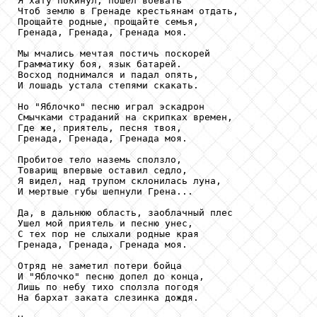
Я хату покинул, пошел воевать

Чтоб землю в Гренаде крестьянам отдать,

Прощайте родные, прощайте семья,

Гренада, Гренада, Гренада моя.

Мы мчались мечтая постичь поскорей

Грамматику боя, язык батарей.

Восход поднимался и падал опять,

И лошадь устала степями скакать.

Но "Яблочко" песню играл эскадрон

Смычками страданий на скрипках времен,

Где же, приятель, песня твоя,

Гренада, Гренада, Гренада моя.

Пробитое тело наземь сползло,

Товарищ впервые оставил седло,

Я видел, над трупом склонилась луна,

И мертвые губы шепнули Грена...

Да, в дальнюю область, заоблачный плес

Ушел мой приятель и песню унес,

С тех пор не слыхали родные края

Гренада, Гренада, Гренада моя.

Отряд не заметил потери бойца

И "Яблочко" песню допел до конца,

Лишь по небу тихо сползла погодя

На бархат заката слезинка дождя.
