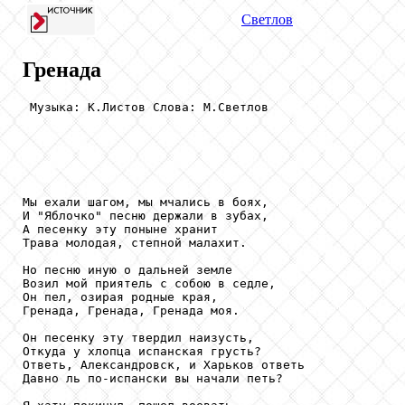
Светлов
Гренада
 Музыка: К.Листов Слова: М.Светлов

Мы ехали шагом, мы мчались в боях,

И "Яблочко" песню держали в зубах,

А песенку эту поныне хранит

Трава молодая, степной малахит.

Но песню иную о дальней земле

Возил мой приятель с собою в седле,

Он пел, озирая родные края,

Гренада, Гренада, Гренада моя.

Он песенку эту твердил наизусть,

Откуда у хлопца испанская грусть?

Ответь, Александровск, и Харьков ответь

Давно ль по-испански вы начали петь?
