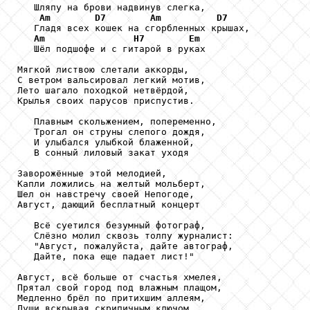
   Шляпу на брови надвинув слегка,

Am
D7
Am
D7
   Гладя всех кошек на сгорбленных крышах,

Am
H7
Em
   Шёл подшофе и с гитарой в руках

Мягкой листвою слетали аккорды,

С ветром вальсировал легкий мотив,

Лето шагало походкой нетвёрдой,

Крылья своих парусов приспустив.

   Плавным скольжением, попеременно,

   Трогал он струны слепого дождя,

   И улыбался улыбкой блаженной,

   В сонный лиловый закат уходя

Заворожённые этой мелодией,

Капли ложились на желтый мольберт,

Шел он навстречу своей Непогоде,

Август, дающий бесплатный концерт

   Всё суетился безумный фотограф,

   Слёзно молил сквозь толпу журналист:

   "Август, пожалуйста, дайте автограф,

   Дайте, пока еще падает лист!"

Август, всё больше от счастья хмелея,

Прятал свой город под влажным плащом,

Медленно брёл по притихшим аллеям,

Души вскрывая скрипичным ключом.
