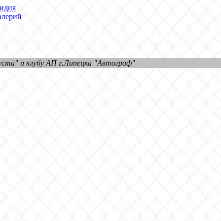
идия
лерий
ста" и клубу АП г.Липецка "Автограф"