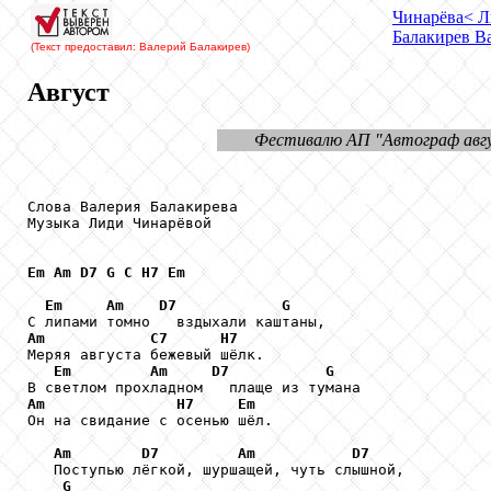
Чинарёва
< Л
Балакирев
Ва
(Текст предоставил: Валерий Балакирев
)
Август
Фестивалю АП "Автограф авгу
Слова Валерия Балакирева

Музыка Лиди Чинарёвой

Em
Am
D7
G
C
H7
Em
Em
Am
D7
G
Am
C7
H7
Меряя августа бежевый шёлк.

Em
Am
D7
G
Am
H7
Em
Он на свидание с осенью шёл.

Am
D7
Am
D7
   Поступью лёгкой, шуршащей, чуть слышной,

G