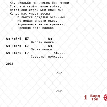
  Ах, сколько мальчишек без имени

  Сожгла в своём пекле война,

  Летят они стройными клиньями 

  Когда наступает весна.

      И льются дождями осенними, 

      Не ведая смерти оков,

      Родившиеся не ко времени,

      Военные дети полков

Am
Hm7
/
5
- 
E7
Am
Am
Hm7
/
5
- 
E7
Am
Am
Hm7
/
5
- 
E7
Am
....    

             Совесть  полка...

2010