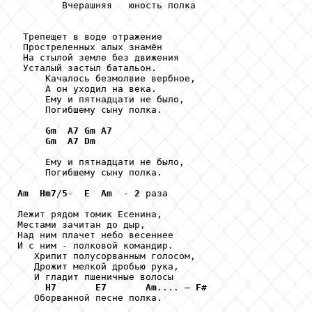
        Вчерашняя   юность полка

 Трепещет в воде отражение

 Простреленных алых знамён

 На стылой земле без движения 

 Усталый застыл батальон.

     Качалось безмолвие вербное,

     А он уходил на века. 

     Ему и пятнадцати не было,

     Погибшему сыну полка.

Gm
A7
Gm
A7
Gm
A7
Dm
     Ему и пятнадцати не было,

     Погибшему сыну полка.

Am
Hm7
/
5
-  
E
Am
  - 
2
 раза

Лежит рядом томик Есенина,

Местами зачитан до дыр, 

Над ним плачет небо весеннее 

И с ним - полковой командир.

   Хрипит полусорванным голосом, 

   Дрожит мелкой дробью рука,

   И гладит пшеничные волосы

H7
E7
Am
.... – 
F#
   Оборванной песне полка.
