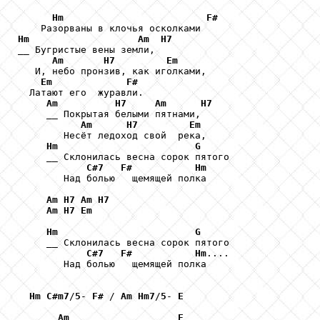
Hm
F#
Hm
Am
H7
__ Бугристые вены земли, 

Am
H7
Em
   И, небо пронзив, как иголками, 

Em
F#
  Латают его  журавли.

Am
H7
Am
H7
     __ Покрытая белыми пятнами,

Am
H7
Em
        Несёт ледоход свой  река,

Hm
G
     __ Склонилась весна сорок пятого

C#7
F#
Hm
        Над болью   щемящей полка

Am
H7
Am
H7
Am
H7
Em
Hm
G
     __ Склонилась весна сорок пятого

C#7
F#
Hm
.... 

        Над болью   щемящей полка

Hm
C#m7
/
5
- 
F#
 / 
Am
Hm7
/
5
- 
E
Am
E