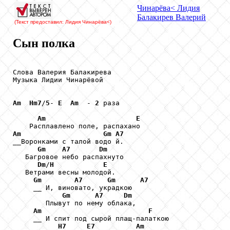
Чинарёва
< Лидия
Балакирев
Валерий
(Текст предоставил: Лидия Чинарёва
<)
Сын полка
Слова Валерия Балакирева

Музыка Лидии Чинарёвой

Am
Hm7
/
5
- 
E
Am
  - 
2
 раза

Am
E
Am
Gm
A7
__Воронками с талой водо й.

Gm
A7
Dm
   Багровое небо распахнуто 

Dm
/
H
E
   Ветрами весны молодой.

Gm
A7
Gm
A7
     __ И, виновато, украдкою 

Gm
A7
Dm
        Плывут по нему облака,

Am
F
     __ И спит под сырой плащ-палаткою

H7
E7
Am