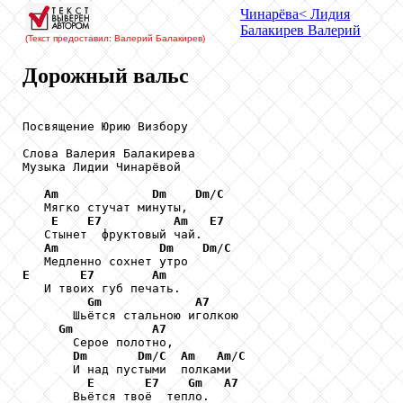
Чинарёва
< Лидия
Балакирев
Валерий
(Текст предоставил: Валерий Балакирев
)
Дорожный вальс
Посвящение Юрию Визбору

Слова Валерия Балакирева

Музыка Лидии Чинарёвой

Am
Dm
Dm
/
C
   Мягко стучат минуты,

E
E7
Am
E7
   Стынет  фруктовый чай.

Am
Dm
Dm
/
C
E
E7
Am
   И твоих губ печать.

Gm
A7
       Шьётся стальною иголкою

Gm
A7
       Серое полотно,

Dm
Dm
/
C
Am
Am
/
C
       И над пустыми  полками

E
E7
Gm
A7
       Вьётся твоё  тепло.
