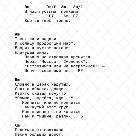
Dm
Dm
/
C
Am
Am
/
C
       И над пустыми  полками

E
E7
Am
E7
       Вьётся твоё  тепло.

Am
   Тянет свои ладони

   К солнцу продрогший март,

   Бродит в пустом вагоне

   Плачущая зима.

       Плавно на стрелках кренится

       Поезд "Москва — Смоленск".

       "Встретимся или не встретимся?" —

       Шепчет сосновый лес.  
F#
Hm
   Словно в шарах надутых,

   Спят в облаках дожди.

   Кто-то сказал кому-то:

   "Помни, надейся, жди..."

      Кончится или не кончится

      Замкнутый этот круг?

      Как привыкать не хочется

      Нам к тишине  разлук... 
G
Cm
   Рельсы поют протяжно

   Песню больших дорог,
