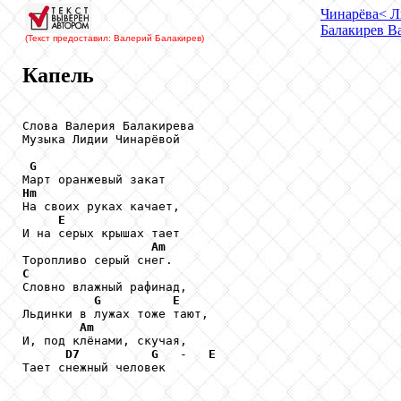
Чинарёва
< Л
Балакирев
Ва
(Текст предоставил: Валерий Балакирев
)
Капель
Слова Валерия Балакирева

Музыка Лидии Чинарёвой

G
Hm

На своих руках качает, 

E
И на серых крышах тает

Am
C

Словно влажный рафинад,

G
E
Льдинки в лужах тоже тают,

Am
И, под клёнами, скучая, 

D7
G
   -   
E
Тает снежный человек
