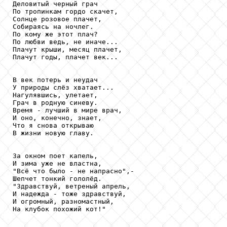
Деловитый черный грач

По тропинкам гордо скачет,

Солнце розовое плачет, 

Собираясь на ночлег.

По кому же этот плач?

По любви ведь, не иначе...

Плачут крыши, месяц плачет,

Плачут годы, плачет век...

В век потерь и неудач

У природы слёз хватает...

Нагулявшись, улетает, 

Грач в родную синеву.

Время - лучший в мире врач,

И оно, конечно, знает,

Что я снова открываю

В жизни новую главу.

За окном поет капель, 

И зима уже не властна,

"Всё что было - не напрасно",-

Шепчет тонкий гололёд.

"Здравствуй, ветреный апрель,

И надежда - тоже здравствуй,

И огромный, разномастный,

На клубок похожий кот!"
