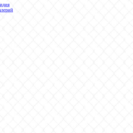
идия
лерий