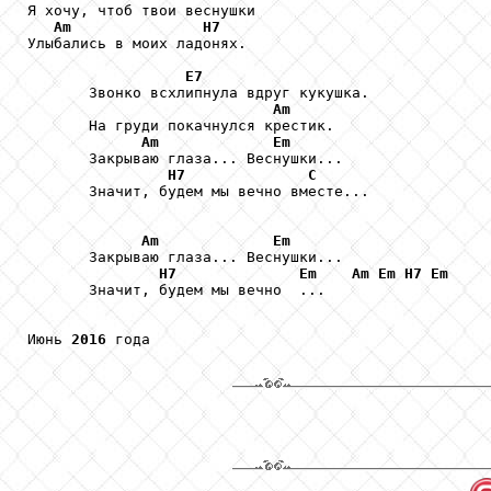
Я хочу, чтоб твои веснушки 

Am
H7
Улыбались в моих ладонях.

E7
       Звонко всхлипнула вдруг кукушка.

Am
       На груди покачнулся крестик.

Am
Em
       Закрываю глаза... Веснушки...

H7
C
       Значит, будем мы вечно вместе...

Am
Em
       Закрываю глаза... Веснушки...

H7
Em
Am
Em
H7
Em
       Значит, будем мы вечно  ...

Июнь 
2016
 года
