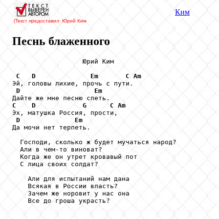
Ким
(Текст предоставил: Юрий Ким
Песнь блаженного
                  Юрий Ким

C
D
Em
C
Am
Эй, головы лихие, прочь с пути.

D
Em
C
D
G
C
Am
Эх, матушка Россия, прости,

D
Em
Да мочи нет терпеть.

  Господи, сколько ж будет мучаться народ?

  Али в чем-то виноват?

  Когда же он утрет кровавый пот

  С лица своих солдат?

    Али для испытаний нам дана

    Всякая в России власть?

    Зачем же норовит у нас она

    Все до гроша украсть?
