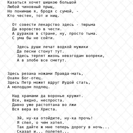
Казаться хочет шишкою большой

Любой чиновный прыщ,

Но понимаю я, бродя с сумой, -

Кто честен, тот и нищ.

  От совести лекарство здесь - тюрьма

  Да воровство в чести.

  А дураков в стране, ну, просто тьма.

  С ума бы не сойти.

    Здесь души лечат водкой мужики

    Да песни стонут тут.

    Здесь терпят жизнь невзгодам вопреки,

    А в злобе все сметут.

Здесь резана ножами Правда-мать,

Охаян Бог-отец.

Здесь Петр может вдруг Иудой стать,

А молодцом подлец.

  Над храмами да воронье кружит.

  Все, видно, неспроста.

  Давно уже растоптана во лжи

  Вся вера во Христа.

    Эй, ну-ка отойдите, ну-ка прочь!

    Я спел, о чем хотел.

    Так дайте ж мне теперь дорогу в ночь...

    Сказал и... полетел...